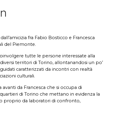
en
dall’amicizia fra Fabio Bosticco e Francesca
al
i
del Piemonte.
 coinvolgere
tutte le persone interessate alla
diversi territori di Torino, allontanandosi un po’
uidati caratterizzati da incontri con realtà
iazioni culturali.
a avanti da
Francesca che si occupa di
i quartieri di Torino che mettano in evidenza la
o proprio da laboratori di confronto,