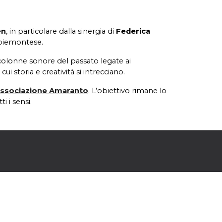
en
, in particolare d
alla
sinergia
di
Federica
o piemontese
.
 e colonne sonore del passato legate ai
ui storia e creatività si intrecciano.
ssociazione Amaranto
.
L’obiettivo rimane lo
i i sensi.