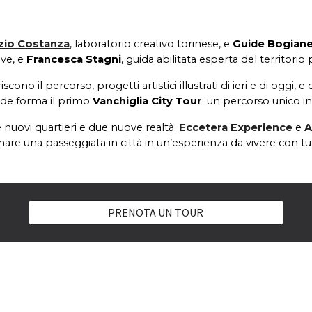
zio Costanza
, laboratorio creativo torinese, e
Guide Bogian
ive, e
Francesca Stagni
, guida abilitata esperta del territori
scono il percorso, progetti artistici illustrati di ieri e di oggi,
de forma il primo
Vanchiglia City Tour
: u
n percorso unico in c
 nuovi quartieri e due nuove realtà:
Eccetera Experience
e
A
formare una passeggiata in città in un’esperienza da vivere con tutt
PRENOTA UN TOUR